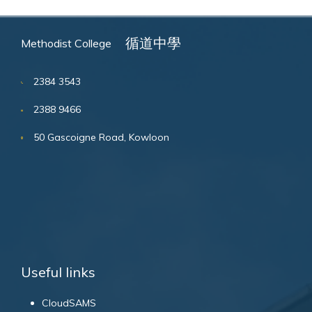
循道中學
Methodist College
2384 3543
2388 9466
50 Gascoigne Road, Kowloon
Useful links
CloudSAMS